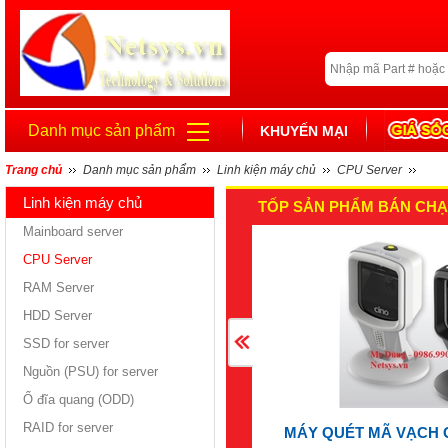
Danh mục sản phẩm
KHUYẾN MẠI
Trang chủ
Danh mục sản phẩm
Linh kiện máy chủ
CPU Server
Linh kiện máy chủ
TỐP SẢN PHẨM BÁN CHẠ
Mainboard server
CPU Server
RAM Server
HDD Server
SSD for server
Nguồn (PSU) for server
Ổ đĩa quang (ODD)
RAID for server
MÁY QUÉT MÃ VẠCH 