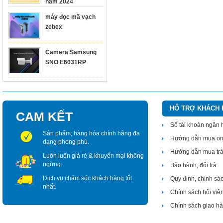
năm 2024
máy đọc mã vạch
zebex
Camera Samsung
SNO E6031RP
HỖ TRỢ KHÁCH
CAM KẾT
Số tài khoản ngân
Sản phẩm, hàng hóa chính hãng đa
Hướng dẫn mua on
dạng phong phú.
Hướng dẫn mua tr
Luôn luôn giá rẻ & khuyến mại không
ngừng.
Bảo hành, đổi trả
Dịch vụ chăm sóc khách hàng tốt
Quy đinh, chính sá
nhất.
Chính sách hội viê
Chính sách giao h