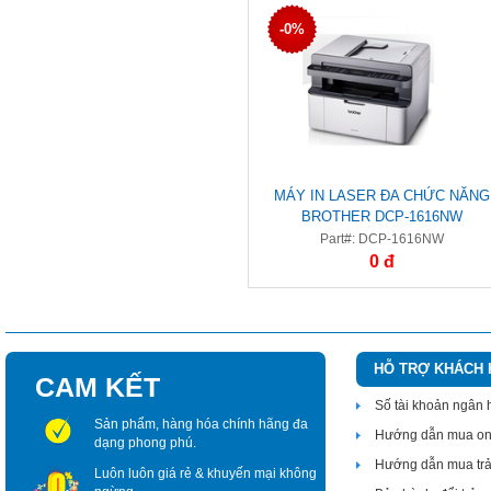
-0%
MÁY IN LASER ĐA CHỨC NĂNG
BROTHER DCP-1616NW
(IN/SCAN/COPY/ LAN-WIFI)
Part#: DCP-1616NW
0 đ
HỖ TRỢ KHÁCH
CAM KẾT
Số tài khoản ngân
Sản phẩm, hàng hóa chính hãng đa
Hướng dẫn mua on
dạng phong phú.
Hướng dẫn mua tr
Luôn luôn giá rẻ & khuyến mại không