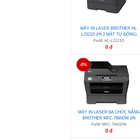
MÁY IN LASER BROTHER HL-
L2321D (IN 2 MẶT TỰ ĐÔNG)
Part#: HL-L2321D
0 đ
-0%
MÁY IN LASER ĐA CHỨC NĂNG
BROTHER MFC-7860DW (IN
DUPLEX, WIFI, SCAN, COPY, FAX
Part#: MFC-7860DW
0 đ