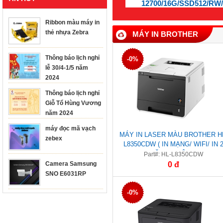
12700/16G/SSD512/RW/
Ribbon màu máy in
thẻ nhựa Zebra
MÁY IN BROTHER
Thông báo lịch nghỉ
-0%
lễ 30/4-1/5 năm
2024
Thông báo lịch nghỉ
Giỗ Tổ Hùng Vương
năm 2024
máy đọc mã vạch
MÁY IN LASER MÀU BROTHER H
zebex
L8350CDW ( IN MẠNG/ WIFI/ IN 
MẶT TỰ ĐỘNG)
Part#: HL-L8350CDW
Camera Samsung
0 đ
SNO E6031RP
-0%