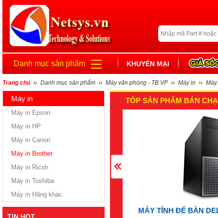
Danh mục sản phẩm
KHUYẾN MẠI
Trang chủ
Danh mục sản phẩm
Máy văn phòng - TB VP
Máy in
Máy 
Máy in
TỐP SẢN PHẨM BÁN CHẠ
Máy in Epson
Máy in HP
Máy in Canon
Máy in Brother
Máy in Ricoh
Máy in Toshiba
Máy in Hãng khác
MÁY TÍNH ĐỂ BÀN DELL
TIN HOT