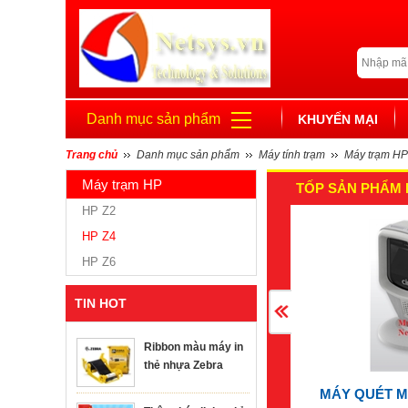
Danh mục sản phẩm
KHUYẾN MẠI
Trang chủ
Danh mục sản phẩm
Máy tính trạm
Máy trạm HP
Máy trạm HP
TỐP SẢN PHẨM 
HP Z2
HP Z4
HP Z6
TIN HOT
Ribbon màu máy in
thẻ nhựa Zebra
MÁY QUÉT M