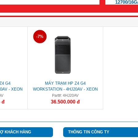
12700/16G
-7%
Z4 G4
MÁY TRẠM HP Z4 G4
0AV - XEON
WORKSTATION - 4HJ20AV - XEON
-2G/W10P
W2123/8G/1T/P620-2G
AV
Part#: 4HJ20AV
 đ
36.500.000 đ
RỢ KHÁCH HÀNG
THÔNG TIN CÔNG TY