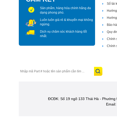
Số tài
Sản phẩm, hàng hóa chính hãng đa
Hướng 
dạng phong phú.
Hướng 
Luôn luôn giá rẻ & khuyến mại không
ngừng.
Bảo hàn
Dịch vụ chăm sóc khách hàng tốt
Quy đi
nhất.
Chính 
Chính 
ĐCĐK: Số 19 ngõ 133 Thái Hà - Phường 
Email