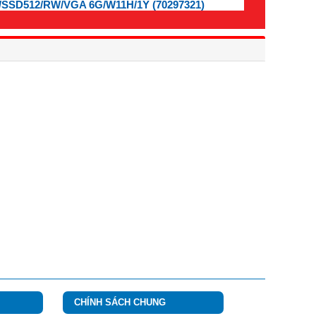
/SSD512/RW/VGA 6G/W11H/1Y (70297321)
CHÍNH SÁCH CHUNG