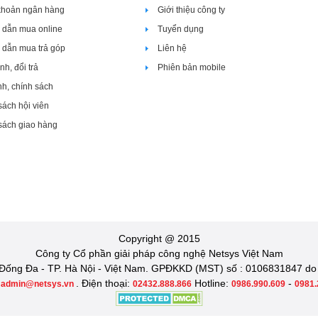
 khoản ngân hàng
Giới thiệu công ty
dẫn mua online
Tuyển dụng
dẫn mua trả góp
Liên hệ
h, đổi trả
Phiên bản mobile
nh, chính sách
sách hội viên
sách giao hàng
Copyright @ 2015
Công ty Cổ phần giải pháp công nghệ Netsys Việt Nam
Đống Đa - TP. Hà Nội - Việt Nam. GPĐKKD (MST) số : 0106831847 do
:
. Điện thoại:
Hotline:
-
admin@netsys.vn
02432.888.866
0986.990.609
0981.