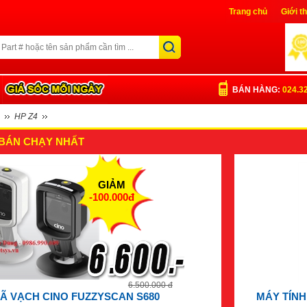
Trang chủ
Giới t
Liên Hệ
Đăng nh
BÁN HÀNG:
024.3
HP Z4
BÁN CHẠY NHẤT
GIẢM
-100.000đ
6.500.000 đ
Ã VẠCH CINO FUZZYSCAN S680
MÁY TÍNH 