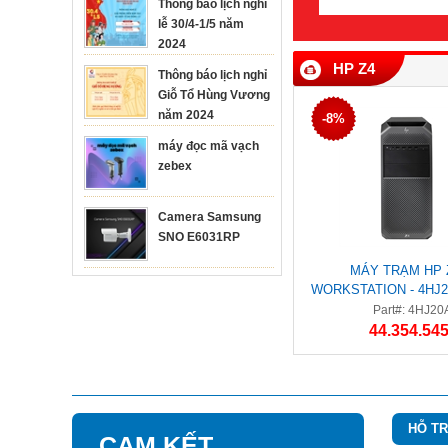
Thông báo lịch nghỉ
lễ 30/4-1/5 năm
2024
HP Z4
Thông báo lịch nghỉ
Giỗ Tổ Hùng Vương
năm 2024
-8%
máy đọc mã vạch
zebex
Camera Samsung
SNO E6031RP
MÁY TRẠM HP 
WORKSTATION - 4HJ2
W2123/8G/1T/P620
Part#: 4HJ20
44.354.545
HỖ T
CAM KẾT