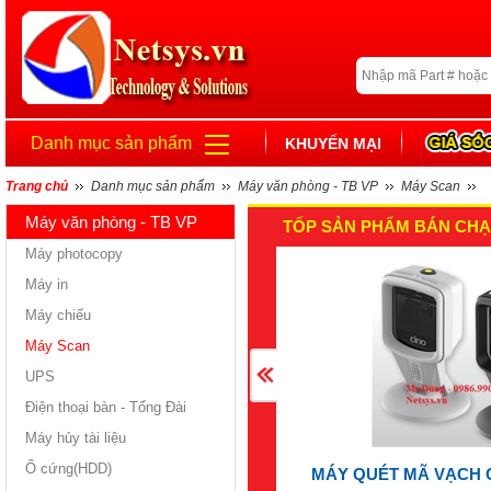
Danh mục sản phẩm
KHUYẾN MẠI
Trang chủ
Danh mục sản phẩm
Máy văn phòng - TB VP
Máy Scan
Máy văn phòng - TB VP
TỐP SẢN PHẨM BÁN CHẠ
Máy photocopy
Máy in
Máy chiếu
Máy Scan
UPS
Điện thoại bàn - Tổng Đài
Máy hủy tài liệu
Ổ cứng(HDD)
MÁY QUÉT MÃ VẠCH 