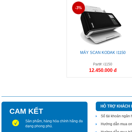
-3%
MÁY SCAN KODAK I1150
Part#: i1150
12.450.000 đ
HỖ TRỢ KHÁCH
CAM KẾT
Số tài khoản ngân
Sản phẩm, hàng hóa chính hãng đa
Hướng dẫn mua on
dạng phong phú.