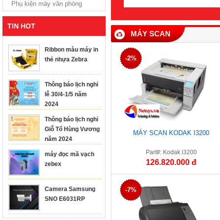
Phụ kiện máy văn phòng
TIN HOT
MÁY SCAN
Ribbon màu máy in
-2%
thẻ nhựa Zebra
Thông báo lịch nghỉ
lễ 30/4-1/5 năm
2024
Thông báo lịch nghỉ
Giỗ Tổ Hùng Vương
MÁY SCAN KODAK I3200
năm 2024
Part#: Kodak i3200
máy đọc mã vạch
126.820.000 đ
zebex
Camera Samsung
-7%
SNO E6031RP