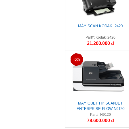
MÁY SCAN KODAK I2420
Part#: Kodak i2420
21.200.000 đ
-5%
MÁY QUÉT HP SCANJET
ENTERPRISE FLOW N9120
FLATBED SCANNER (L2683B)
Part#: N9120
78.600.000 đ