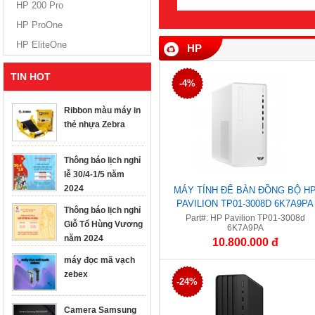
HP 200 Pro
HP ProOne
HP EliteOne
HP
TIN HOT
-4%
Ribbon màu máy in
thẻ nhựa Zebra
Thông báo lịch nghỉ
lễ 30/4-1/5 năm
2024
MÁY TÍNH ĐỂ BÀN ĐỒNG BỘ H
PAVILION TP01-3008D 6K7A9PA
Thông báo lịch nghỉ
(CORE™ I5-12400 | 8GB | 256GB 
Part#: HP Pavilion TP01-3008d
Giỗ Tổ Hùng Vương
6K7A9PA
INTEL® UHD | WIN 11)
năm 2024
10.800.000 đ
máy đọc mã vạch
zebex
-24%
Camera Samsung