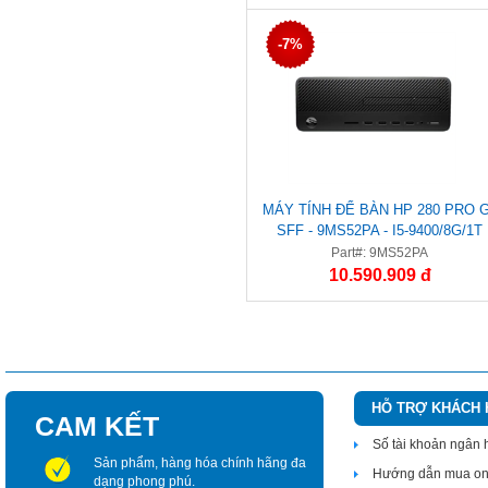
-7%
MÁY TÍNH ĐỂ BÀN HP 280 PRO 
SFF - 9MS52PA - I5-9400/8G/1T
Part#: 9MS52PA
10.590.909 đ
HỖ TRỢ KHÁCH
CAM KẾT
Số tài khoản ngân
Sản phẩm, hàng hóa chính hãng đa
Hướng dẫn mua on
dạng phong phú.