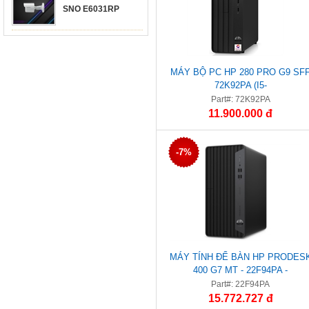
SNO E6031RP
MÁY BỘ PC HP 280 PRO G9 SF
72K92PA (I5-
12500(6*3.0)/8GD4/256GSSD/WL/B
Part#: 72K92PA
ĐEN)
11.900.000 đ
-7%
MÁY TÍNH ĐỂ BÀN HP PRODES
400 G7 MT - 22F94PA -
I710700/8G/512G-SSD/2G_R7-
Part#: 22F94PA
430//W10
15.772.727 đ