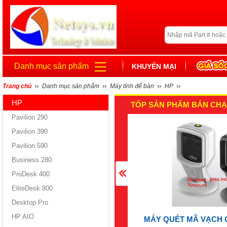
Danh mục sản phẩm
KHUYẾN MẠI
Trang chủ
Danh mục sản phẩm
Máy tính để bàn
HP
HP
TỐP SẢN PHẨM BÁN CHẠ
Pavilion 290
Pavilion 390
Pavilion 590
Business 280
ProDesk 400
EliteDesk 800
Desktop Pro
HP AIO
MÁY QUÉT MÃ VẠCH 