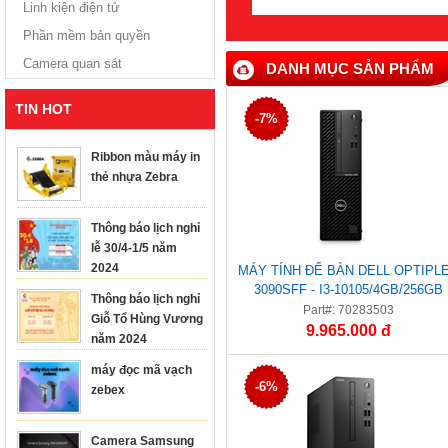
Linh kiện điện tử
Phần mềm bản quyền
Camera quan sát
DANH MỤC SẢN PHẨM
TIN HOT
-7%
Ribbon màu máy in
thẻ nhựa Zebra
Thông báo lịch nghỉ
lễ 30/4-1/5 năm
2024
MÁY TÍNH ĐỂ BÀN DELL OPTIPL
3090SFF - I3-10105/4GB/256GB
Thông báo lịch nghỉ
SSD/DVDRW/UBUNTU/3Y
Part#: 70283503
Giỗ Tổ Hùng Vương
(70283503)
9.965.000 đ
năm 2024
máy đọc mã vạch
-6%
zebex
Camera Samsung