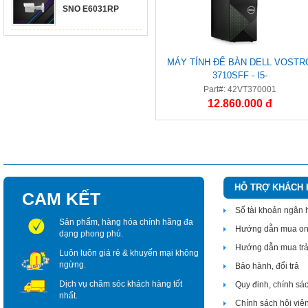
SNO E6031RP
MÁY TÍNH ĐỂ BÀN DELL VOSTR
3710SFF - I5-
12400/8G/SSD256/W11SL/1Y
Part#: 42VT370001
(42VT370001)
12.860.000 đ
HỖ TRỢ KHÁCH
CAM KẾT
Số tài khoản ngân
Sản phẩm, hàng hóa chính hãng đa
Hướng dẫn mua on
dạng phong phú.
Hướng dẫn mua tr
Luôn luôn giá rẻ & khuyến mại không
ngừng.
Bảo hành, đổi trả
Dịch vụ chăm sóc khách hàng tốt
Quy đinh, chính sá
nhất.
Chính sách hội viê