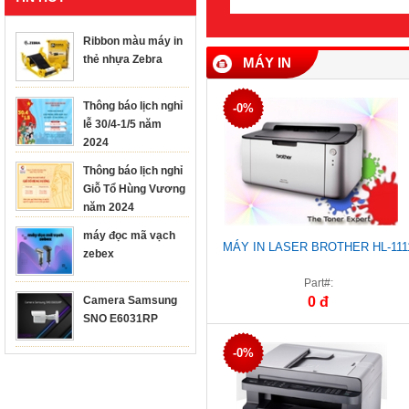
Ribbon màu máy in
thẻ nhựa Zebra
MÁY IN
Thông báo lịch nghỉ
-0%
lễ 30/4-1/5 năm
2024
Thông báo lịch nghỉ
Giỗ Tổ Hùng Vương
năm 2024
máy đọc mã vạch
MÁY IN LASER BROTHER HL-111
zebex
Part#:
Camera Samsung
0 đ
SNO E6031RP
-0%