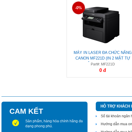
-0%
MÁY IN LASER ĐA CHỨC NĂNG
CANON MF221D (IN 2 MẶT TỰ
ĐỘNG/SCAN/COPY)
Part#: MF221D
0 đ
HỖ TRỢ KHÁCH
CAM KẾT
Số tài khoản ngân
Sản phẩm, hàng hóa chính hãng đa
Hướng dẫn mua on
dạng phong phú.