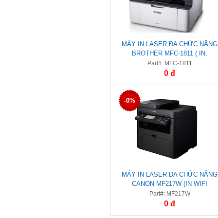
MÁY IN LASER ĐA CHỨC NĂNG
BROTHER MFC-1811 ( IN,
SCAN,COPY,FAX)
Part#: MFC-1811
0 đ
-0%
MÁY IN LASER ĐA CHỨC NĂNG
CANON MF217W (IN WIFI
/SCAN/COPY)
Part#: MF217W
0 đ