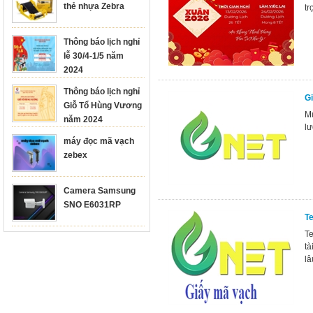
thẻ nhựa Zebra
tr
Thông báo lịch nghỉ
lễ 30/4-1/5 năm
2024
Thông báo lịch nghỉ
Gi
Giỗ Tổ Hùng Vương
Mự
năm 2024
lư
máy đọc mã vạch
zebex
Camera Samsung
SNO E6031RP
T
Te
tà
lâ