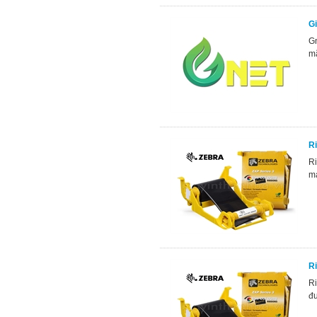
Gi
Gn
mã
R
Ri
má
R
Ri
đư