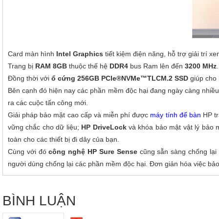
Card màn hình
Intel Graphics
tiết kiệm điện năng, hỗ trợ giải trí 
Trang bị
RAM 8GB
thuộc thế hệ
DDR4
bus Ram lên đến
3200 MHz
Đồng thời với
ổ cứng 256GB PCIe®NVMe™TLCM.2 SSD
giúp cho 
Bên cạnh đó hiện nay các phần mềm độc hại đang ngày càng nhiều hơ
ra các cuộc tấn công mới.
Giải pháp bảo mật cao cấp và miễn phí được
máy t
ính để bàn
HP tr
vững chắc cho dữ liệu;
HP DriveLock
và khóa bảo mật vật lý bảo
toàn cho các thiết bị đi dây của bạn.
Cùng với đó
công nghệ HP Sure Sense
cũng sẵn sàng chống lại 
người dùng chống lại các phần mềm độc hại. Đơn giản hóa việc bảo
BÌNH LUẬN