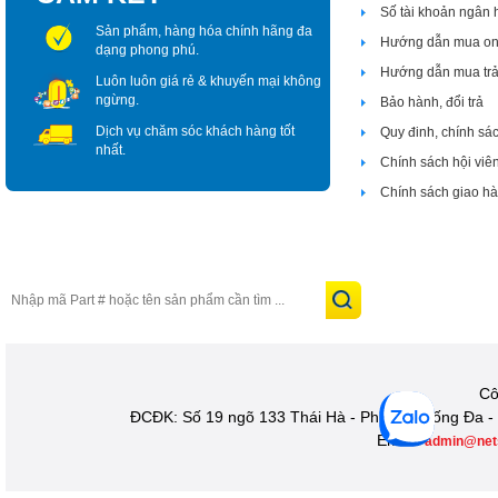
Số tài khoản ngân
Sản phẩm, hàng hóa chính hãng đa
Hướng dẫn mua on
dạng phong phú.
Hướng dẫn mua tr
Luôn luôn giá rẻ & khuyến mại không
ngừng.
Bảo hành, đổi trả
Dịch vụ chăm sóc khách hàng tốt
Quy đinh, chính sá
nhất.
Chính sách hội viê
Chính sách giao h
Cô
ĐCĐK: Số 19 ngõ 133 Thái Hà - Phường Đống Đa - 
Email:
admin@net