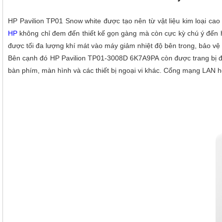
HP Pavilion TP01 Snow white được tạo nên từ vật liệu kim loại cao
HP
không chỉ đem đến thiết kế gọn gàng mà còn cực kỳ chú ý đến h
được tối đa lượng khí mát vào máy giảm nhiệt độ bên trong, bảo vệ c
Bên cạnh đó HP Pavilion TP01-3008D 6K7A9PA còn được trang bị đầy
bàn phím, màn hình và các thiết bị ngoại vi khác. Cổng mạng LAN hỗ 