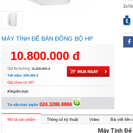
2x16
MÁY TÍNH ĐỂ BÀN ĐỒNG BỘ HP
PAVILION TP01-3008D 6K7A9PA
10.800.000 đ
(CORE™ I5-12400 | 8GB | 256GB |
INTEL® UHD | WIN 11)
Giá thị trường:
11.300.000 đ
Tiết kiệm :
500.000 đ
Giá chưa có VAT
Khuyến mại:
024.3288.8866
Tư vấn trực tuyến
Mô tả sản phẩm
Thông số kỹ thuật
Video
Bài viết liên
Máy Tính Để