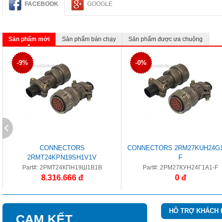
FACEBOOK
GOOGLE
Sản phẩm mới
Sản phẩm bán chạy
Sản phẩm được ưa chuộng
-9%
-0%
CONNECTORS
CONNECTORS 2RM27KUH24G1
2RMT24KPN19SH1V1V
F
Part#: 2РМТ24КПН19Ш1В1В
Part#: 2РМ27КУН24Г1А1-F
8.316.666 đ
0 đ
HỖ TRỢ KHÁCH
CAM KẾT