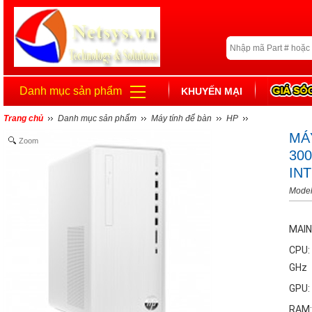
Danh mục sản phẩm
KHUYẾN MẠI
Trang chủ
Danh mục sản phẩm
Máy tính để bàn
HP
MÁ
Zoom
300
INT
Model
MAIN:
CPU: 
GHz
GPU: 
RAM: 