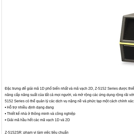
Đặc trưng
để giải mã
1D
phổ biến nhất và
mã vạch 2D
,
Z-
5152
Series được thiế
nâng cấp
năng suất
của
tất cả mọi người
,
và mở rộng
các ứng dụng
rộng rãi
vớ
5152
Series có thể
quản lý
các dịch vụ
nặng nề và
phức tạp
một cách chính xác
• Hỗ trợ
nhiều định dạng
đang
• Thiết kế
nhà ở
thông minh
và
công nghiệp
•
Giải mã
hầu hết các
mã vạch
1D
và
2D
Z-
5152SR:
phạm vi làm việc
tiêu chuẩn