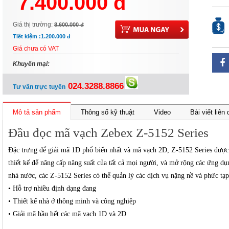
7.400.000 đ
Giá thị trường:
8.600.000 đ
Tiết kiệm :
1.200.000 đ
Giá chưa có VAT
Khuyến mại:
024.3288.8866
Tư vấn trực tuyến
Mô tả sản phẩm
Thông số kỹ thuật
Video
Bài viết liên
Đầu đọc mã vạch Zebex Z-5152 Series
Đặc trưng
để giải mã
1D
phổ biến nhất và
mã vạch 2D
,
Z-
5152
Series được
thiết kế
để nâng cấp
năng suất
của
tất cả mọi người
,
và mở rộng
các ứng dụ
nhà nước
,
các
Z-
5152
Series có thể
quản lý
các dịch vụ
nặng nề và
phức tạp
• Hỗ trợ
nhiều định dạng
đang
• Thiết kế
nhà ở
thông minh
và
công nghiệp
•
Giải mã
hầu hết các
mã vạch
1D
và
2D