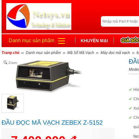
Danh mục sản phẩm
KHUYẾN MẠI
Trang chủ
Danh mục sản phẩm
Mã Số Mã Vạch
Máy đọc mã vạch
M
ĐẦ
Zoom
Model
Hì
Chế
Xuấ
Cho
ĐẦU ĐỌC MÃ VẠCH ZEBEX Z-5152
quả
tạp