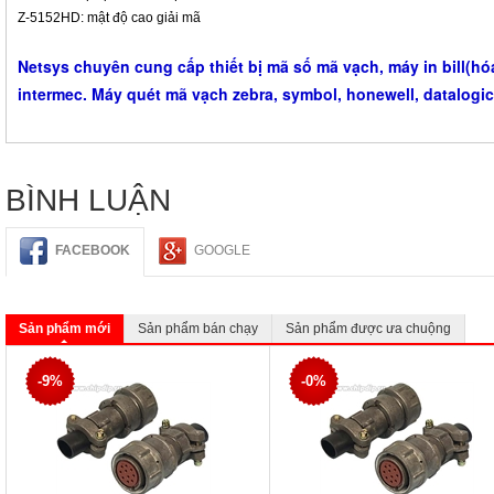
Z-
5152HD:
mật độ cao
giải mã
Netsys chuyên cung cấp thiết bị mã số mã vạch, máy in bill(hó
intermec. Máy quét mã vạch zebra, symbol, honewell, datalogi
BÌNH LUẬN
FACEBOOK
GOOGLE
Sản phẩm mới
Sản phẩm bán chạy
Sản phẩm được ưa chuộng
-9%
-0%