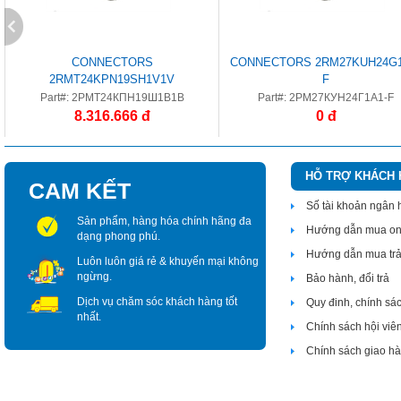
CONNECTORS
CONNECTORS 2RM27KUH24G1
2RMT24KPN19SH1V1V
F
Part#: 2РМТ24КПН19Ш1В1В
Part#: 2РМ27КУН24Г1А1-F
8.316.666 đ
0 đ
HỖ TRỢ KHÁCH
CAM KẾT
Số tài khoản ngân
Sản phẩm, hàng hóa chính hãng đa
Hướng dẫn mua on
dạng phong phú.
Hướng dẫn mua tr
Luôn luôn giá rẻ & khuyến mại không
ngừng.
Bảo hành, đổi trả
Dịch vụ chăm sóc khách hàng tốt
Quy đinh, chính sá
nhất.
Chính sách hội viê
Chính sách giao h