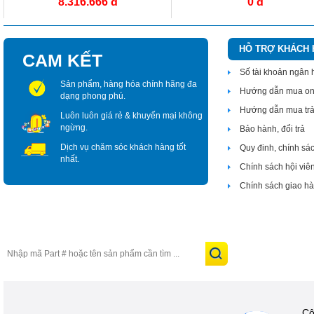
8.316.666 đ
0 đ
HỖ TRỢ KHÁCH
CAM KẾT
Số tài khoản ngân
Sản phẩm, hàng hóa chính hãng đa
Hướng dẫn mua on
dạng phong phú.
Hướng dẫn mua tr
Luôn luôn giá rẻ & khuyến mại không
ngừng.
Bảo hành, đổi trả
Dịch vụ chăm sóc khách hàng tốt
Quy đinh, chính sá
nhất.
Chính sách hội viê
Chính sách giao h
Cô