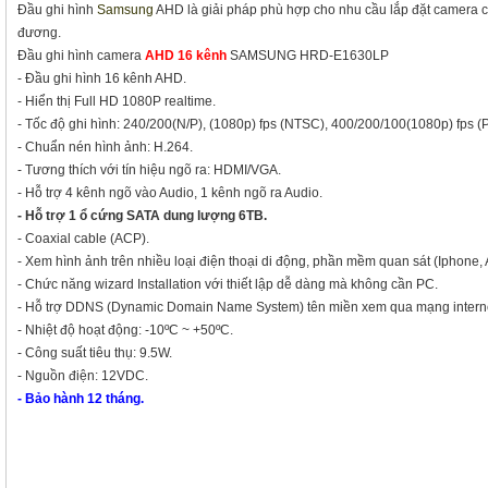
Đầu ghi hình
Samsung
AHD là giải pháp phù hợp cho nhu cầu lắp đặt camera c
đương.
Đầu ghi hình camera
AHD 16 kênh
SAMSUNG HRD-E1630LP
- Đầu ghi hình 16 kênh AHD.
- Hiển thị Full HD 1080P realtime.
- Tốc độ ghi hình: 240/200(N/P), (1080p) fps (NTSC), 400/200/100(1080p) fps (
- Chuẩn nén hình ảnh: H.264.
- Tương thích với tín hiệu ngõ ra: HDMI/VGA.
- Hỗ trợ 4 kênh ngõ vào Audio, 1 kênh ngõ ra Audio.
- Hỗ trợ 1 ổ cứng SATA dung lượng 6TB.
- Coaxial cable (ACP).
- Xem hình ảnh trên nhiều loại điện thoại di động, phần mềm quan sát (Iphone,
- Chức năng wizard Installation với thiết lập dễ dàng mà không cần PC.
- Hỗ trợ DDNS (Dynamic Domain Name System) tên miền xem qua mạng interne
- Nhiệt độ hoạt động: -10ºC ~ +50ºC.
- Công suất tiêu thụ: 9.5W.
- Nguồn điện: 12VDC.
- Bảo hành 12 tháng.