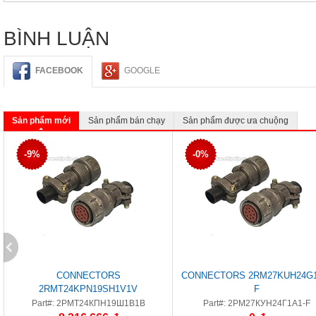
BÌNH LUẬN
FACEBOOK
GOOGLE
Sản phẩm mới
Sản phẩm bán chạy
Sản phẩm được ưa chuộng
-9%
-0%
CONNECTORS
CONNECTORS 2RM27KUH24G1
2RMT24KPN19SH1V1V
F
Part#: 2РМТ24КПН19Ш1В1В
Part#: 2РМ27КУН24Г1А1-F