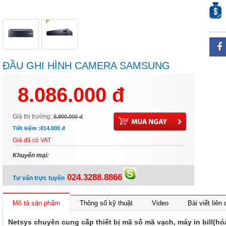
ĐẦU GHI HÌNH CAMERA SAMSUNG
HRD-E1630LP
8.086.000 đ
Giá thị trường:
8.900.000 đ
Tiết kiệm :
814.000 đ
Giá đã có VAT
Khuyến mại:
024.3288.8866
Tư vấn trực tuyến
Mô tả sản phẩm
Thông số kỹ thuật
Video
Bài viết liên
Netsys chuyên cung cấp thiết bị mã số mã vạch, máy in bill(hóa