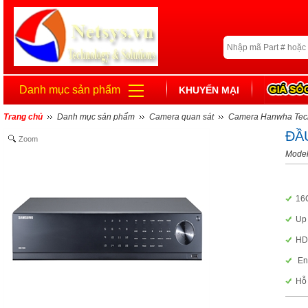
Danh mục sản phẩm
KHUYẾN MẠI
Trang chủ
Danh mục sản phẩm
Camera quan sát
Camera Hanwha Tec
ĐẦ
Zoom
Model
16
Up 
HDM
En
Hỗ 