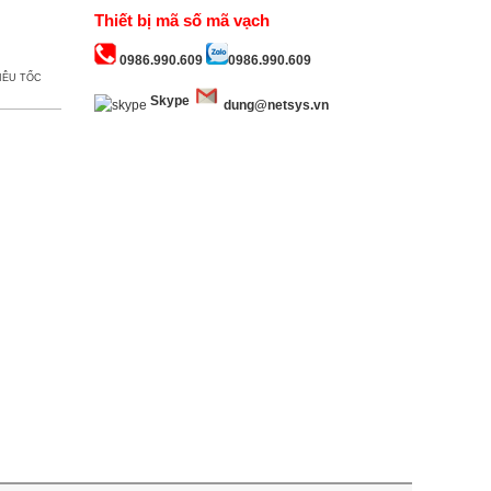
Thiết bị mã số mã vạch
0986.990.609
0986.990.609
IÊU TỐC
Skype
dung@netsys.vn