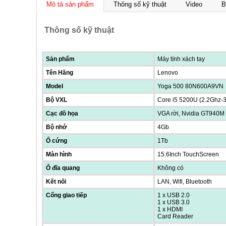
Mô tả sản phẩm
Thông số kỹ thuật
Video
B
Thông số kỹ thuật
Sản phẩm
Máy tính xách tay
Tên Hãng
Lenovo
Model
Yoga 500 80N600A9VN
Bộ VXL
Core i5 5200U (2.2Ghz-
Cạc đồ họa
VGA rời, Nvidia GT940M
Bộ nhớ
4Gb
Ổ cứng
1Tb
Màn hình
15.6Inch TouchScreen
Ổ đĩa quang
Không có
Kết nối
LAN, Wifi, Bluetooth
Cổng giao tiếp
1 x USB 2.0
1 x USB 3.0
1 x HDMI
Card Reader