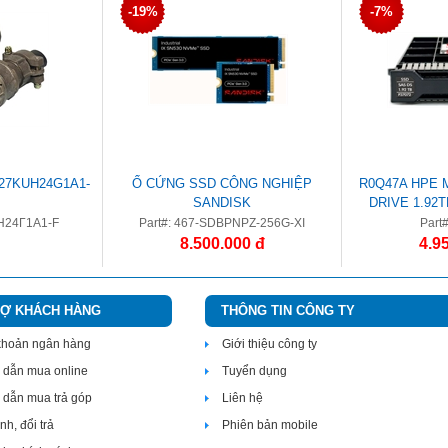
-19%
-7%
7KUH24G1A1-
Ổ CỨNG SSD CÔNG NGHIỆP
R0Q47A HPE 
SANDISK
DRIVE 1.92
INTENSI
Н24Г1А1-F
Part#: 467-SDBPNPZ-256G-XI
Part
8.500.000 đ
4.9
RỢ KHÁCH HÀNG
THÔNG TIN CÔNG TY
 khoản ngân hàng
Giới thiệu công ty
dẫn mua online
Tuyển dụng
dẫn mua trả góp
Liên hệ
h, đổi trả
Phiên bản mobile