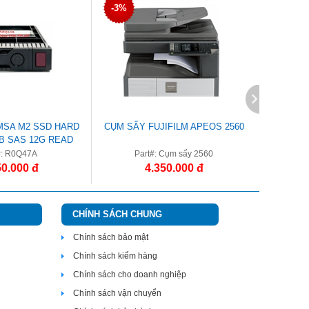
-3%
-2%
MSA M2 SSD HARD
CỤM SẤY FUJIFILM APEOS 2560
CỤM TR
TB SAS 12G READ
VE SFF 2.5IN
#: R0Q47A
Part#: Cụm sấy 2560
Par
50.000 đ
4.350.000 đ
CHÍNH SÁCH CHUNG
Chính sách bảo mật
Chính sách kiểm hàng
Chính sách cho doanh nghiệp
Chính sách vận chuyển