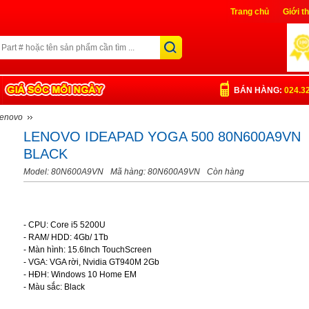
Trang chủ
Giới t
Liên Hệ
Đăng nh
BÁN HÀNG:
024.3
Lenovo
LENOVO IDEAPAD YOGA 500 80N600A9VN
BLACK
Model: 80N600A9VN
Mã hàng: 80N600A9VN
Còn hàng
- CPU: Core i5 5200U
- RAM/ HDD: 4Gb/ 1Tb
- Màn hình: 15.6Inch TouchScreen
- VGA: VGA rời, Nvidia GT940M 2Gb
- HĐH: Windows 10 Home EM
- Màu sắc: Black