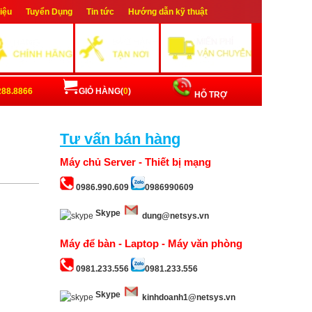
hiệu
Tuyển Dụng
Tin tức
Hướng dẫn kỹ thuật
ập
Đăng ký
288.8866
GIỎ HÀNG(
0
)
HỖ TRỢ
Tư vấn bán hàng
Máy chủ Server - Thiết bị mạng
0986.990.609
0986990609
Skype
dung@netsys.vn
Máy để bàn - Laptop - Máy văn phòng
0981.233.556
0981.233.556
Skype
kinhdoanh1@netsys.vn