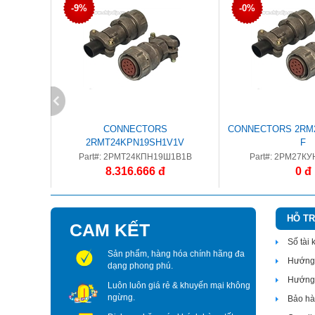
-9%
-0%
CONNECTORS
CONNECTORS 2RM2
2RMT24KPN19SH1V1V
F
Part#: 2РМТ24КПН19Ш1В1В
Part#: 2РМ27КУ
8.316.666 đ
0 đ
HỖ T
CAM KẾT
Số tài
Sản phẩm, hàng hóa chính hãng đa
Hướng 
dạng phong phú.
Hướng 
Luôn luôn giá rẻ & khuyến mại không
ngừng.
Bảo hàn