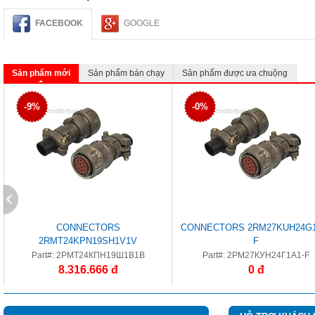
FACEBOOK
GOOGLE
Sản phẩm mới
Sản phẩm bán chạy
Sản phẩm được ưa chuộng
-9%
-0%
CONNECTORS
CONNECTORS 2RM27KUH24G1
2RMT24KPN19SH1V1V
F
Part#: 2РМТ24КПН19Ш1В1В
Part#: 2РМ27КУН24Г1А1-F
8.316.666 đ
0 đ