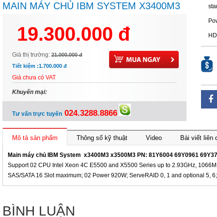
MAIN MÁY CHỦ IBM SYSTEM X3400M3
sta
X3500M3 PN: 81Y6004 69Y0961 69Y3752
Pow
19.300.000 đ
81Y6003
HD
Giá thị trường:
21.000.000 đ
Tiết kiệm :
1.700.000 đ
Giá chưa có VAT
Khuyến mại:
024.3288.8866
Tư vấn trực tuyến
Mô tả sản phẩm
Thông số kỹ thuật
Video
Bài viết liên
Main máy chủ IBM System x3400M3 x3500M3 PN: 81Y6004 69Y0961 69Y3
Support 02 CPU Intel Xeon 4C E5500 and X5500 Series up to 2.93GHz, 1066
SAS/SATA 16 Slot maximum; 02 Power 920W; ServeRAID 0, 1 and optional 5, 6
BÌNH LUẬN