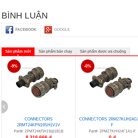
BÌNH LUẬN
FACEBOOK
GOOGLE
Sản phẩm mới
Sản phẩm bán chạy
Sản phẩm được ưa chuộng
-9%
-0%
CONNECTORS
CONNECTORS 2RM27KUH24G1
2RMT24KPN19SH1V1V
F
Part#: 2РМТ24КПН19Ш1В1В
Part#: 2РМ27КУН24Г1А1-F
8.316.666 đ
0 đ