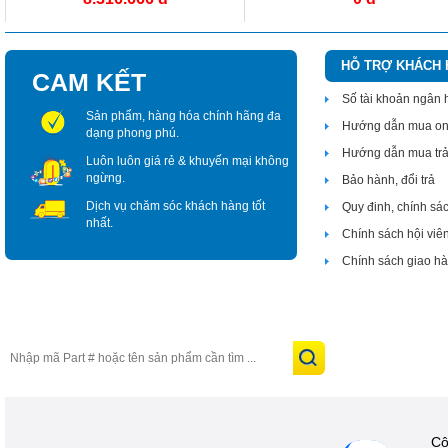
HỖ TRỢ KHÁCH
CAM KẾT
Số tài khoản ngân
Sản phẩm, hàng hóa chính hãng đa
Hướng dẫn mua on
dạng phong phú.
Hướng dẫn mua tr
Luôn luôn giá rẻ & khuyến mại không
ngừng.
Bảo hành, đổi trả
Dịch vụ chăm sóc khách hàng tốt
Quy đinh, chính sá
nhất.
Chính sách hội viê
Chính sách giao h
Cô