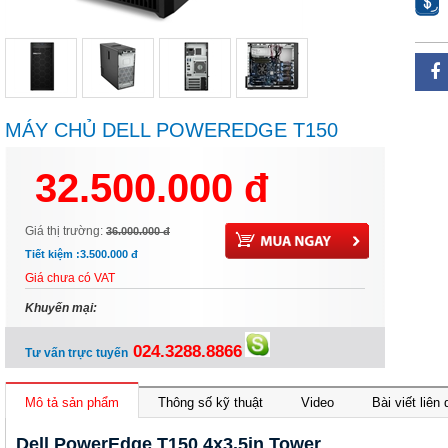
MÁY CHỦ DELL POWEREDGE T150
4X3.5IN TOWER - E-2334/8GB/S150/2TB
32.500.000 đ
SATA/300W
Giá thị trường:
36.000.000 đ
Tiết kiệm :
3.500.000 đ
Giá chưa có VAT
Khuyến mại:
024.3288.8866
Tư vấn trực tuyến
Mô tả sản phẩm
Thông số kỹ thuật
Video
Bài viết liên
Dell PowerEdge T150 4x3.5in Tower