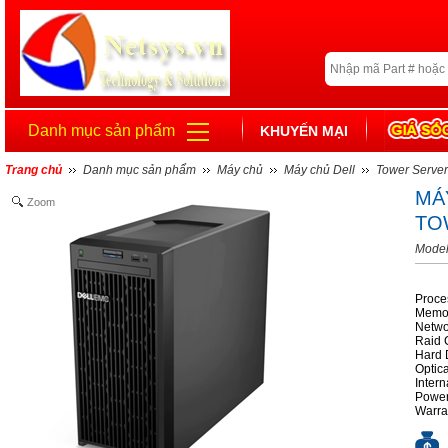
Danh mục sản phẩm
KHUYẾN MẠI
Trang chủ
Danh mục sản phẩm
Máy chủ
Máy chủ Dell
Tower Server
MÁ
Zoom
TO
Model
Proce
Memor
Netwo
Raid 
Hard 
Optic
Inter
Power
Warra