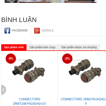
BÌNH LUẬN
FACEBOOK
GOOGLE
Sản phẩm mới
Sản phẩm bán chạy
Sản phẩm được ưa chuộng
-9%
-0%
CONNECTORS
CONNECTORS 2RM27KUH24G1
2RMT24KPN19SH1V1V
F