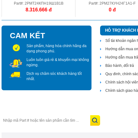
Part#: 2РМТ24КПН19Ш1В1В
Part#: 2РМ27КУН24Г1А1-F
8.316.666 đ
0 đ
HỖ TRỢ KHÁCH
CAM KẾT
Số tài khoản ngân
Sản phẩm, hàng hóa chính hãng đa
Hướng dẫn mua on
dạng phong phú.
Hướng dẫn mua tr
Luôn luôn giá rẻ & khuyến mại không
ngừng.
Bảo hành, đổi trả
Dịch vụ chăm sóc khách hàng tốt
Quy đinh, chính sá
nhất.
Chính sách hội viê
Chính sách giao h