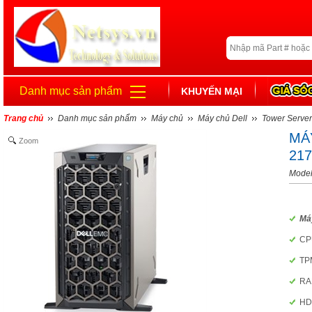
Danh mục sản phẩm
KHUYẾN MẠI
Trang chủ
Danh mục sản phẩm
Máy chủ
Máy chủ Dell
Tower Server
MÁ
Zoom
21
Model
Má
CPU
TP
RA
HD