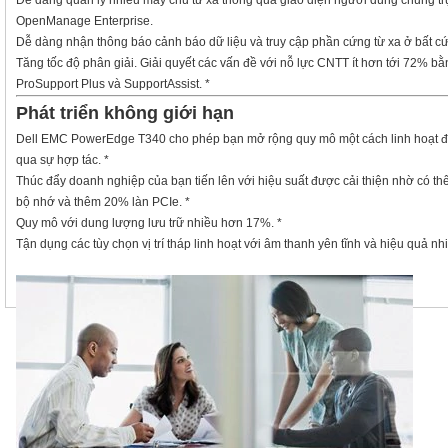
Dễ dàng quản lý nhiều máy chủ từ xa thông qua giao diện người dùng chung t
OpenManage Enterprise.
Dễ dàng nhận thông báo cảnh báo dữ liệu và truy cập phần cứng từ xa ở bất 
Tăng tốc độ phân giải. Giải quyết các vấn đề với nỗ lực CNTT ít hơn tới 72% 
ProSupport Plus và SupportAssist.
*
Phát triển không giới hạn
Dell EMC PowerEdge T340 cho phép bạn mở rộng quy mô một cách linh hoạt để 
qua sự hợp tác.
*
Thúc đẩy doanh nghiệp của bạn tiến lên với hiệu suất được cải thiện nhờ có th
bộ nhớ và thêm 20% làn PCIe.
*
Quy mô với dung lượng lưu trữ nhiều hơn 17%.
*
Tận dụng các tùy chọn vị trí tháp linh hoạt với âm thanh yên tĩnh và hiệu quả nhi