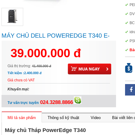
PE
D
BC
idr
MÁY CHỦ DELL POWEREDGE T340 E-
PS
2174G/8GB/1TB/H330/495W
39.000.000 đ
Bảo
Giá thị trường:
41.400.000 đ
Tiết kiệm :
2.400.000 đ
Giá chưa có VAT
Khuyến mại:
024.3288.8866
Tư vấn trực tuyến
Mô tả sản phẩm
Thông số kỹ thuật
Video
Bài viết liên
Máy chủ Tháp PowerEdge T340