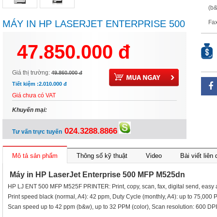
(b&
MÁY IN HP LASERJET ENTERPRISE 500
Fax
MFP M525DN
47.850.000 đ
Giá thị trường:
49.860.000 đ
Tiết kiệm :
2.010.000 đ
Giá chưa có VAT
Khuyến mại:
024.3288.8866
Tư vấn trực tuyến
Mô tả sản phẩm
Thông số kỹ thuật
Video
Bài viết liên
Máy in HP LaserJet Enterprise 500 MFP M525dn
HP LJ ENT 500 MFP M525F PRINTER: Print, copy, scan, fax, digital send, easy
Print speed black (normal, A4): 42 ppm, Duty Cycle (monthly, A4): up to 75,000
Scan speed up to 42 ppm (b&w), up to 32 PPM (color), Scan resolution: 600 DP