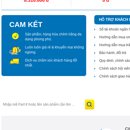
8.316.666 đ
0 đ
HỖ TRỢ KHÁCH
CAM KẾT
Số tài khoản ngân
Sản phẩm, hàng hóa chính hãng đa
Hướng dẫn mua on
dạng phong phú.
Hướng dẫn mua tr
Luôn luôn giá rẻ & khuyến mại không
ngừng.
Bảo hành, đổi trả
Dịch vụ chăm sóc khách hàng tốt
Quy đinh, chính sá
nhất.
Chính sách hội viê
Chính sách giao h
Cô