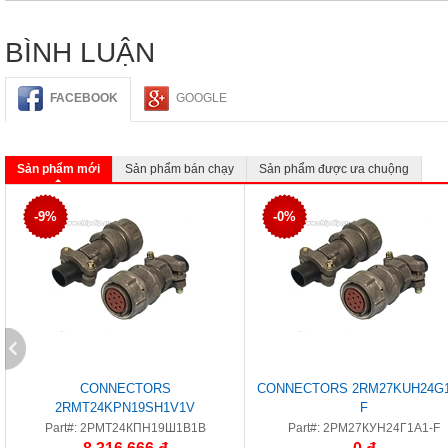
BÌNH LUẬN
FACEBOOK
GOOGLE
Sản phẩm mới
Sản phẩm bán chạy
Sản phẩm được ưa chuộng
-9%
-0%
CONNECTORS
CONNECTORS 2RM27KUH24G1
2RMT24KPN19SH1V1V
F
Part#: 2РМТ24КПН19Ш1В1В
Part#: 2РМ27КУН24Г1А1-F