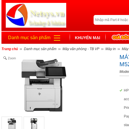
Danh mục sản phẩm
KHUYẾN MẠI
Trang chủ
Danh mục sản phẩm
Máy văn phòng - TB VP
Máy in
Máy 
MÁ
Zoom
M5
Model
HP 
ac
Pri
Pag
sta