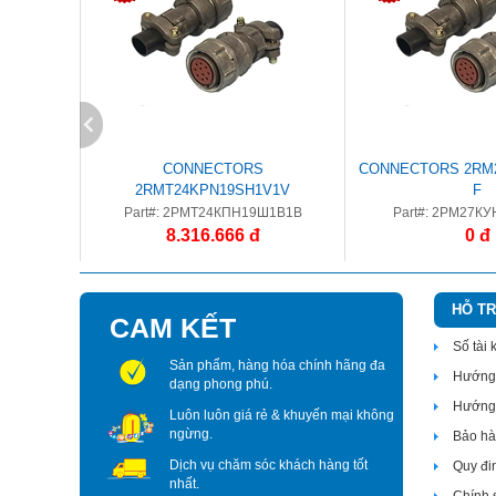
CONNECTORS
CONNECTORS 2RM2
2RMT24KPN19SH1V1V
F
Part#: 2РМТ24КПН19Ш1В1В
Part#: 2РМ27КУ
8.316.666 đ
0 đ
HỖ T
CAM KẾT
Số tài
Sản phẩm, hàng hóa chính hãng đa
Hướng 
dạng phong phú.
Hướng 
Luôn luôn giá rẻ & khuyến mại không
ngừng.
Bảo hàn
Dịch vụ chăm sóc khách hàng tốt
Quy đi
nhất.