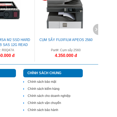
MSA M2 SSD HARD
CỤM SẤY FUJIFILM APEOS 2560
CỤM TR
TB SAS 12G READ
VE SFF 2.5IN
#: R0Q47A
Part#: Cụm sấy 2560
Par
50.000 đ
4.350.000 đ
CHÍNH SÁCH CHUNG
Chính sách bảo mật
Chính sách kiểm hàng
Chính sách cho doanh nghiệp
Chính sách vận chuyển
Chính sách bảo hành