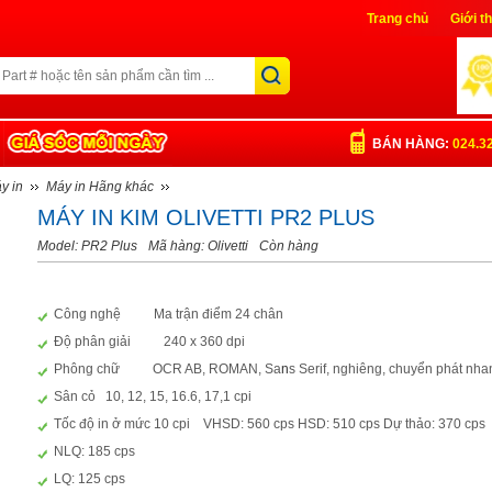
Trang chủ
Giới t
Liên Hệ
Đăng nh
BÁN HÀNG:
024.3
y in
Máy in Hãng khác
MÁY IN KIM OLIVETTI PR2 PLUS
Model: PR2 Plus
Mã hàng: Olivetti
Còn hàng
Công nghệ Ma trận điểm 24 chân
Độ phân giải 240 x 360 dpi
Phông chữ OCR AB, ROMAN, Sa
n
s Serif, nghiêng, chuyển phát nha
Sân cỏ 10, 12, 15, 16.6, 17,1 cpi
Tốc độ in ở mức 10 cpi VHSD: 560 cps HSD: 510 cps Dự thảo: 370 cps
NLQ: 185 cps
LQ: 125 cps