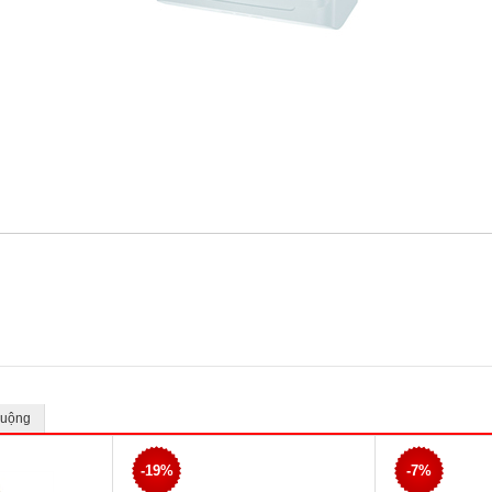
huộng
-19%
-7%