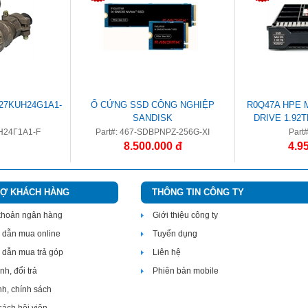
7KUH24G1A1-
Ổ CỨNG SSD CÔNG NGHIỆP
R0Q47A HPE 
SANDISK
DRIVE 1.92
INTENSI
Н24Г1А1-F
Part#: 467-SDBPNPZ-256G-XI
Part
8.500.000 đ
4.9
RỢ KHÁCH HÀNG
THÔNG TIN CÔNG TY
 khoản ngân hàng
Giới thiệu công ty
dẫn mua online
Tuyển dụng
dẫn mua trả góp
Liên hệ
h, đổi trả
Phiên bản mobile
nh, chính sách