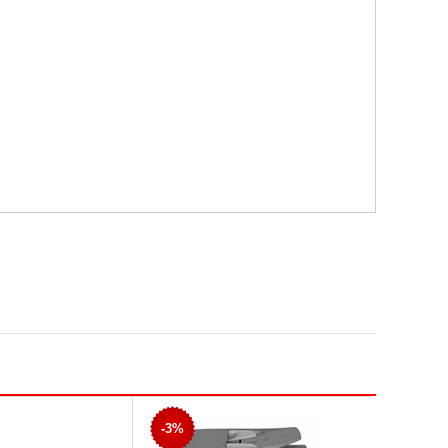
-3%
-2%