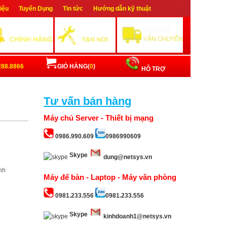
hiệu
Tuyển Dụng
Tin tức
Hướng dẫn kỹ thuật
ập
Đăng ký
288.8866
GIỎ HÀNG(
0
)
HỖ TRỢ
Tư vấn bán hàng
Máy chủ Server - Thiết bị mạng
0986.990.609
0986990609
Skype
dung@netsys.vn
nh
Máy để bàn - Laptop - Máy văn phòng
0981.233.556
0981.233.556
Skype
kinhdoanh1@netsys.vn