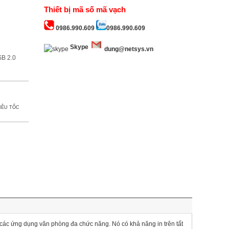
Thiết bị mã số mã vạch
0986.990.609
0986.990.609
Skype
dung@netsys.vn
SB 2.0
IÊU TỐC
các ứng dụng văn phòng đa chức năng. Nó có khả năng in trên tất