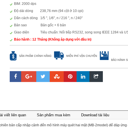
BIM: 2000 dps
Độ dài dòng 238,76 mm (94 cột ở 10 cpi)
Dãn cách dòng 1/5 ", 1/6", n / 216 ", n / 240"
Bản sao Bản gốc + 6 bản
Giao diện Tiêu chuẩn: Nối tiếp RS232, song song IEEE 1284 và U
Bảo hành : 12 Tháng (Không áp dụng với đầu in)
SẢN PHẨM CHÍNH HÃNG
MIỄN PHÍ VẬN CHUYỂN
BẢO HÀNH S
ài viết liên quan
Sản phẩm mua kèm
Download tài liệu
ừ phiên bản cấp nhập cảnh đến mô hình máy quét hai mặt (MB-2model) để đáp ứng 