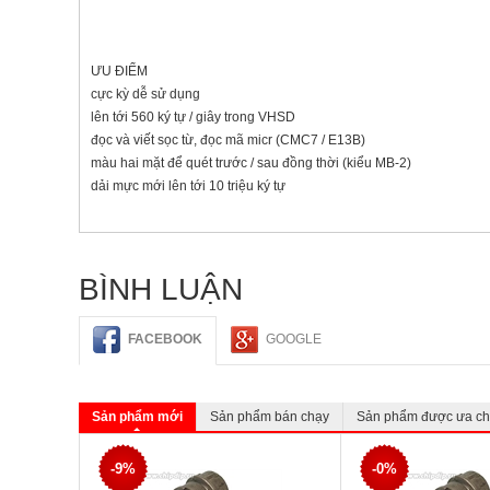
ƯU ĐIỂM
cực kỳ dễ sử dụng
lên tới 560 ký tự / giây trong VHSD
đọc và viết sọc từ, đọc mã micr (CMC7 / E13B)
màu hai mặt để quét trước / sau đồng thời (kiểu MB-2)
dải mực mới lên tới 10 triệu ký tự
BÌNH LUẬN
FACEBOOK
GOOGLE
Sản phẩm mới
Sản phẩm bán chạy
Sản phẩm được ưa c
-9%
-0%