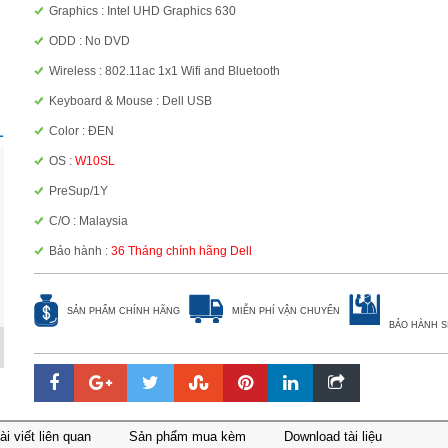
Graphics : Intel UHD Graphics 630
ODD : No DVD
Wireless : 802.11ac 1x1 Wifi and Bluetooth
Keyboard & Mouse : Dell USB
1
Color : ĐEN
OS :
W10SL
PreSup/1Y
C/O : Malaysia
Bảo hành :
36 Tháng chính hãng Dell
SẢN PHẨM CHÍNH HÃNG
MIỄN PHÍ VẬN CHUYỂN
BẢO HÀNH S
ài viết liên quan
Sản phẩm mua kèm
Download tài liệu