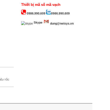
Thiết bị mã số mã vạch
0986.990.609
0986.990.609
Skype
dung@netsys.vn
IÊU TỐC