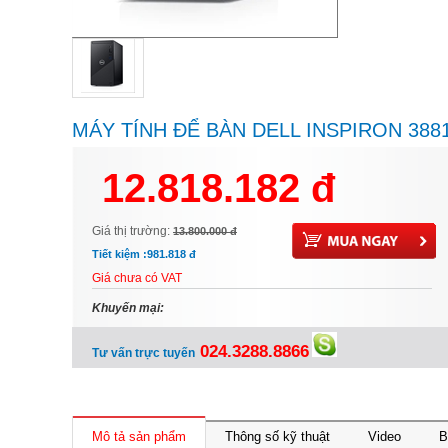
MÁY TÍNH ĐỂ BÀN DELL INSPIRON 388
MT - INS3881MT - MTI52103W -
12.818.182 đ
I510400/8G/512G M.2/W10SL/3Y
Giá thị trường:
13.800.000 đ
Tiết kiệm :
981.818 đ
Giá chưa có VAT
Khuyến mại:
024.3288.8866
Tư vấn trực tuyến
Mô tả sản phẩm
Thông số kỹ thuật
Video
B