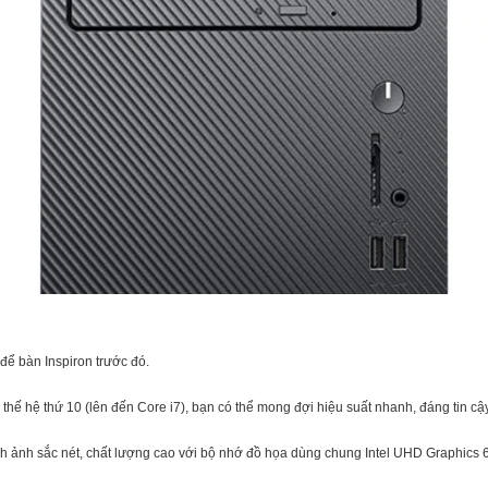
để bàn Inspiron trước đó.
 thế hệ thứ 10 (lên đến Core i7), bạn có thể mong đợi hiệu suất nhanh, đáng tin cậy
ảnh sắc nét, chất lượng cao với bộ nhớ đồ họa dùng chung Intel UHD Graphics 