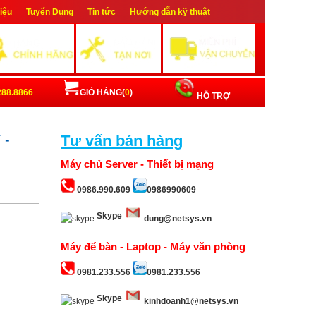
hiệu
Tuyển Dụng
Tin tức
Hướng dẫn kỹ thuật
ập
Đăng ký
288.8866
GIỎ HÀNG(
0
)
HỖ TRỢ
 -
Tư vấn bán hàng
Máy chủ Server - Thiết bị mạng
0986.990.609
0986990609
Skype
dung@netsys.vn
Máy để bàn - Laptop - Máy văn phòng
0981.233.556
0981.233.556
Skype
kinhdoanh1@netsys.vn