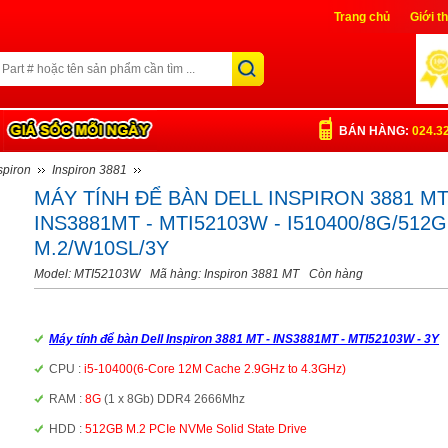
Trang chủ
Giới t
Liên Hệ
Đăng nh
BÁN HÀNG:
024.3
spiron
Inspiron 3881
MÁY TÍNH ĐỂ BÀN DELL INSPIRON 3881 MT
INS3881MT - MTI52103W - I510400/8G/512G
M.2/W10SL/3Y
Model: MTI52103W
Mã hàng: Inspiron 3881 MT
Còn hàng
Máy tính để bàn Dell Inspiron 3881 MT
- INS3881MT - MTI52103W - 3Y
CPU :
i5-10400(6-Core 12M Cache 2.9GHz to 4.3GHz)
RAM :
8G
(1 x 8Gb) DDR4 2666Mhz
HDD :
512GB M.2 PCIe NVMe Solid State Drive