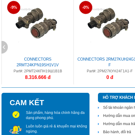
-9%
-0%
CONNECTORS
CONNECTORS 2RM27KUH24G1
2RMT24KPN19SH1V1V
F
Part#: 2РМТ24КПН19Ш1В1В
Part#: 2РМ27КУН24Г1А1-F
8.316.666 đ
0 đ
HỖ TRỢ KHÁCH
CAM KẾT
Số tài khoản ngân
Sản phẩm, hàng hóa chính hãng đa
Hướng dẫn mua on
dạng phong phú.
Hướng dẫn mua tr
Luôn luôn giá rẻ & khuyến mại không
ngừng.
Bảo hành, đổi trả