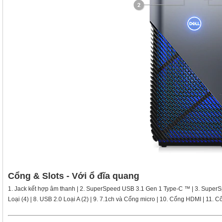
Cổng & Slots - Với ổ đĩa quang
1. Jack kết hợp âm thanh | 2. SuperSpeed ​​USB 3.1 Gen 1 Type-C ™ | 3. SuperSpe
Loại (4) | 8. USB 2.0 Loại A (2) | 9. 7.1ch và Cổng micro | 10. Cổng HDMI | 11. C