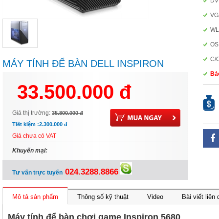
D
VG
WL
OS
C/
MÁY TÍNH ĐỂ BÀN DELL INSPIRON
5680MT(70157883) - I7-
Bảo
33.500.000 đ
8700/2X8G/256G,1T/GTX1070/W10H
Giá thị trường:
35.800.000 đ
Tiết kiệm :
2.300.000 đ
Giá chưa có VAT
Khuyến mại:
024.3288.8866
Tư vấn trực tuyến
Mô tả sản phẩm
Thông số kỹ thuật
Video
Bài viết liên
Máy tính để bàn chơi game Inspiron 5680