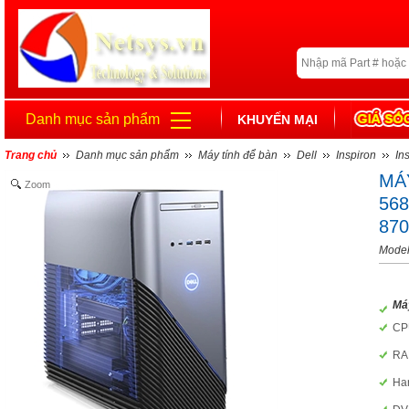
Danh mục sản phẩm
KHUYẾN MẠI
Trang chủ
Danh mục sản phẩm
Máy tính để bàn
Dell
Inspiron
In
MÁ
Zoom
568
87
Mode
Máy
CPU
RA
Ha