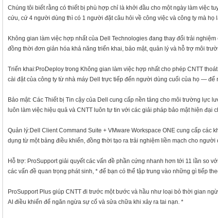
Chúng tôi biết rằng có thiết bị phù hợp chỉ là khởi đầu cho một ngày làm việc 
cứu, cứ 4 người dùng thì có 1 người đặt câu hỏi về công việc và công ty mà họ 
Không gian làm việc hợp nhất của Dell Technologies đang thay đổi trải nghiệm
đồng thời đơn giản hóa khả năng triển khai, bảo mật, quản lý và hỗ trợ môi trư
Triển khai:ProDeploy trong Không gian làm việc hợp nhất cho phép CNTT thoát k
cài đặt của công ty từ nhà máy Dell trực tiếp đến người dùng cuối của họ — để n
Bảo mật: Các Thiết bị Tin cậy của Dell cung cấp nền tảng cho môi trường lực 
luôn làm việc hiệu quả và CNTT luôn tự tin với các giải pháp bảo mật hiện đại ch
Quản lý:Dell Client Command Suite + VMware Workspace ONE cung cấp các khả 
dụng từ một bảng điều khiển, đồng thời tạo ra trải nghiệm liền mạch cho người 
Hỗ trợ: ProSupport giải quyết các vấn đề phần cứng nhanh hơn tới 11 lần so v
các vấn đề quan trọng phát sinh,
*
để bạn có thể tập trung vào những gì tiếp th
ProSupport Plus giúp CNTT đi trước một bước và hầu như loại bỏ thời gian n
AI điều khiển để ngăn ngừa sự cố và sửa chữa khi xảy ra tai nạn.
*