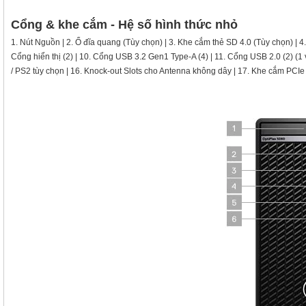
Cổng & khe cắm - Hệ số hình thức nhỏ
1. Nút Nguồn | 2. Ổ đĩa quang (Tùy chọn) | 3. Khe cắm thẻ SD 4.0 (Tùy chọn) | 4
Cổng hiển thị (2) | 10. Cổng USB 3.2 Gen1 Type-A (4) | 11. Cổng USB 2.0 (2) (1
/ PS2 tùy chọn | 16. Knock-out Slots cho Antenna không dây | 17. Khe cắm PCIe 