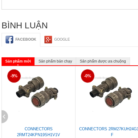
BÌNH LUẬN
FACEBOOK
GOOGLE
Sản phẩm mới
Sản phẩm bán chạy
Sản phẩm được ưa chuộng
-9%
-0%
CONNECTORS
CONNECTORS 2RM27KUH24G1
2RMT24KPN19SH1V1V
F