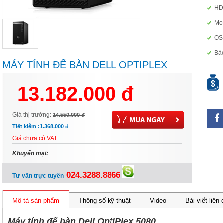
HD
Mo
OS
Bảo
MÁY TÍNH ĐỂ BÀN DELL OPTIPLEX
5080MT (70228813) I5-
13.182.000 đ
10500/4G/SSD256G
Giá thị trường:
14.550.000 đ
Tiết kiệm :
1.368.000 đ
Giá chưa có VAT
Khuyến mại:
024.3288.8866
Tư vấn trực tuyến
Mô tả sản phẩm
Thông số kỹ thuật
Video
Bài viết liên
Máy tính để bàn Dell OptiPlex 5080