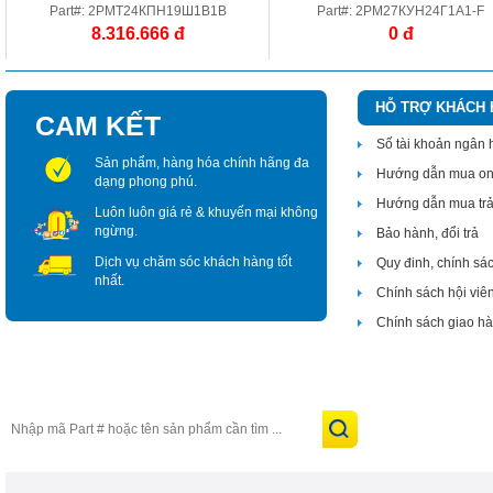
Part#: 2РМТ24КПН19Ш1В1В
Part#: 2РМ27КУН24Г1А1-F
8.316.666 đ
0 đ
HỖ TRỢ KHÁCH
CAM KẾT
Số tài khoản ngân
Sản phẩm, hàng hóa chính hãng đa
Hướng dẫn mua on
dạng phong phú.
Hướng dẫn mua tr
Luôn luôn giá rẻ & khuyến mại không
ngừng.
Bảo hành, đổi trả
Dịch vụ chăm sóc khách hàng tốt
Quy đinh, chính sá
nhất.
Chính sách hội viê
Chính sách giao h