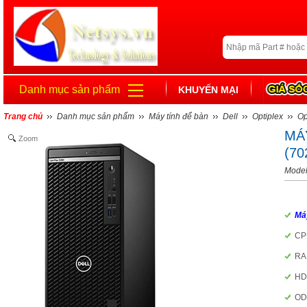
Danh mục sản phẩm
KHUYẾN MẠI
Trang chủ
Danh mục sản phẩm
Máy tính để bàn
Dell
Optiplex
Op
MÁ
Zoom
(70
Model
Máy
CPU
RA
HD
OD